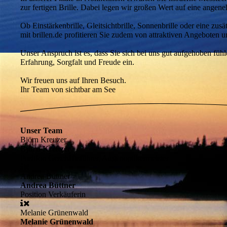
zur fertigen Brille. Dabei legen wir großen Wert auf eine angen
Ob Einstärkenbrille, Gleitsichtbrille, Sonnenbrille oder eine zu
mit brillen.de profitieren Sie zudem von attraktiven Angeboten
Unser Anspruch ist es, dass Sie sich bei uns gut aufgehoben füh
Erfahrung, Sorgfalt und Freude ein.
Wir freuen uns auf Ihren Besuch.
Ihr Team von sichtbar am See
Unser Team
Björn Kreuzer
Björn Kreuzer
Position
Geschäftsführer, Augenoptikermeister
Andrea Büttner
Andrea Büttner
Position
Verkäuferin
Melanie Grünenwald
Melanie Grünenwald