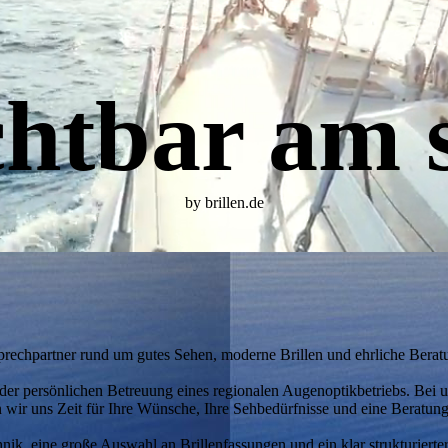
chtbar am 
by brillen.de
rechpartner rund um gutes Sehen, moderne Brillen und ehrliche Berat
t der persönlichen Betreuung eines regionalen Augenoptikbetriebs. Bei u
wir uns Zeit für Ihre Wünsche, Ihre Sehbedürfnisse und eine Beratung, 
ik, eine große Auswahl an Brillenfassungen und ein klar strukturierte