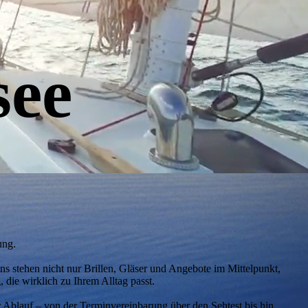
see
ung.
ns stehen nicht nur Brillen, Gläser und Angebote im Mittelpunkt,
die wirklich zu Ihrem Alltag passt.
r Ablauf – von der Terminvereinbarung über den Sehtest bis hin